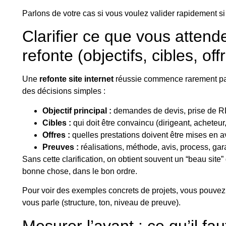
Parlons de votre cas
si vous voulez valider rapidement si 
Clarifier ce que vous attend
refonte (objectifs, cibles, of
Une
refonte site internet
réussie commence rarement pa
des décisions simples :
Objectif principal :
demandes de devis, prise de RD
Cibles :
qui doit être convaincu (dirigeant, acheteu
Offres :
quelles prestations doivent être mises en av
Preuves :
réalisations, méthode, avis, process, garan
Sans cette clarification, on obtient souvent un “beau site” 
bonne chose, dans le bon ordre.
Pour voir des exemples concrets de projets, vous pouve
vous parle (structure, ton, niveau de preuve).
Mesurer l’avant : ce qu’il fa