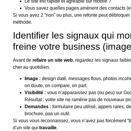
Le site est rapide et agréable sur mobile ?
Vous savez quelles pages amènent des contacts (et l
Si vous avez 2 “non” ou plus, une refonte peut débloquer
méthode.
Identifier les signaux qui mo
freine votre business (image
Avant de
refaire un site web
, regardez les signaux faibl
cher au quotidien.
Image :
design daté, messages flous, photos incohér
on doute, on compare, on part.
Visibilité :
vous n’apparaissez pas (ou peu) sur Go
Résultat : votre site ne ramène pas de nouveaux pr
Demandes :
formulaire peu utilisé, appels rares, d
brochure, pas un outil.
Si vous vous reconnaissez, vous n’avez pas forcément “
d’un site qui
travaille
.