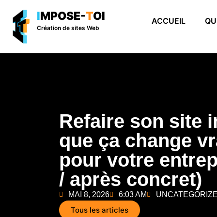
I
MPOSE-
T
OI
ACCUEIL
QUI
Création de sites Web
Refaire son site i
que ça change v
pour votre entrep
/ après concret)
MAI 8, 2026
6:03 AM
UNCATEGORIZ
Tous les articles