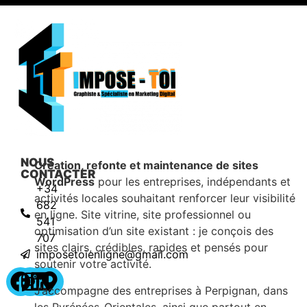
NOUS
Création, refonte et maintenance de sites
CONTACTER
WordPress
pour les entreprises, indépendants et
+34
activités locales souhaitant renforcer leur visibilité
682
en ligne. Site vitrine, site professionnel ou
541
optimisation d’un site existant : je conçois des
707
sites clairs, crédibles, rapides et pensés pour
imposetoienligne@gmail.com
soutenir votre activité.
J’accompagne des entreprises à Perpignan, dans
les Pyrénées-Orientales, ainsi que partout en