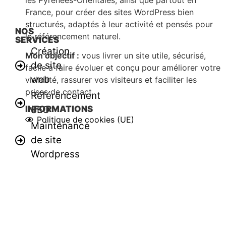
France, pour créer des sites WordPress bien
structurés, adaptés à leur activité et pensés pour
NOS
le référencement naturel.
SERVICES
Création
Mon objectif :
vous livrer un site utile, sécurisé,
de site
facile à faire évoluer et conçu pour améliorer votre
web
visibilité, rassurer vos visiteurs et faciliter les
prises de contact.
Référencement
SEO
INFORMATIONS
Politique de cookies (UE)
Maintenance
de site
Wordpress