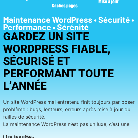
Maintenance WordPress • Sécurité •
Performance • Sérénité
GARDEZ UN SITE
WORDPRESS FIABLE,
SÉCURISÉ ET
PERFORMANT TOUTE
L’ANNÉE
Un site WordPress mal entretenu finit toujours par poser
problème : bugs, lenteurs, erreurs après mise à jour ou
failles de sécurité.
La maintenance WordPress n’est pas un luxe, c’est une
assurance pour votre visibilité en ligne
.
Lire la suite