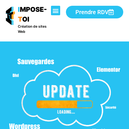
I
MPOSE-
Prendre RDV
T
OI
Création de sites
Web