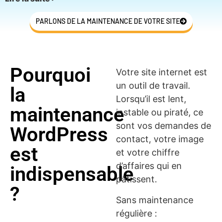
Je prends en charge la
maintenance complète de votre
site WordPress
afin que vous puissiez vous concentrer
PARLONS DE LA MAINTENANCE DE VOTRE SITE
sur votre activité, sans stress technique.
Pourquoi
Votre site internet est
un outil de travail.
la
Lorsqu’il est lent,
maintenance
instable ou piraté, ce
sont vos demandes de
WordPress
contact, votre image
est
et votre chiffre
d’affaires qui en
indispensable
pâtissent.
?
Sans maintenance
régulière :