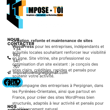
NOUS
Création, refonte et maintenance de sites
CONTACTER
WordPress
pour les entreprises, indépendants et
+34
activités locales souhaitant renforcer leur visibilité
682
en ligne. Site vitrine, site professionnel ou
541
optimisation d’un site existant : je conçois des
707
sites clairs, crédibles, rapides et pensés pour
imposetoienligne@gmail.com
soutenir votre activité.
J’accompagne des entreprises à Perpignan, dans
les Pyrénées-Orientales, ainsi que partout en
France, pour créer des sites WordPress bien
structurés, adaptés à leur activité et pensés pour
NOS
le référencement naturel.