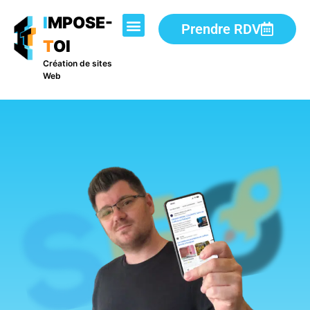
I
MPOSE-
Prendre RDV
T
OI
Création de sites
Web