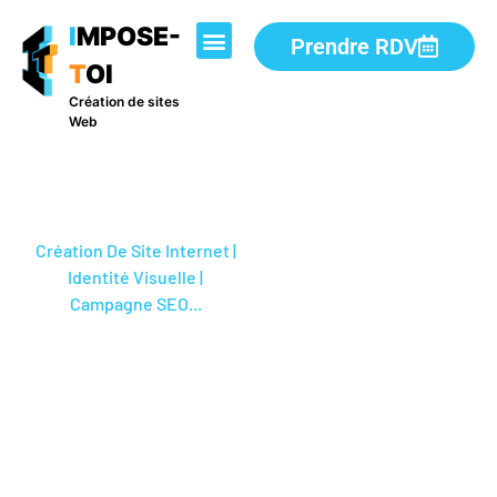
I
MPOSE-
Prendre RDV
T
OI
Création de sites
Web
Création De Site Internet |
Identité Visuelle |
Campagne SEO...
Bienvenue
dans mon
univers
créatif !