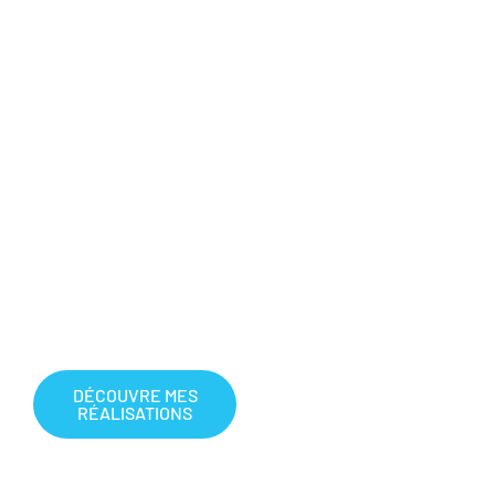
nouvelles perspectives
ou désireux de
collaborer, cette section
est conçue pour vous
captiver. En parcourant
mes œuvres, vous verrez
la diversité de mes
compétences et la
profondeur de mon
imagination, chaque
pièce racontant une
histoire unique et
captivante.
DÉCOUVRE MES
RÉALISATIONS