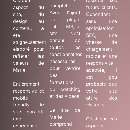
Chaque
rassurer ses
complète.
aspect du
futurs clients.
Avec l'ajout
site, du
Cependant,
du plugin
design au
sans une
Tutor LMS, le
contenu, a
optimisation
site s'est
été
SEO, une
enrichi de
soigneusement
vitesse de
toutes les
élaboré pour
chargement
fonctionnalités
refléter les
rapide et une
nécessaires
valeurs de
responsivité
pour vendre
Marie.
adaptée, il
des
est peu
formations,
Entièrement
probable que
du coaching
responsive et
votre site
et des vidéos.
mobile-
attire des
friendly, le
visiteurs.
Le site de
site garantit
Marie
une
C'est sur ces
comprend
expérience
aspects