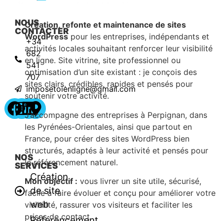
NOUS
Création, refonte et maintenance de sites
CONTACTER
WordPress
pour les entreprises, indépendants et
+34
activités locales souhaitant renforcer leur visibilité
682
en ligne. Site vitrine, site professionnel ou
541
optimisation d’un site existant : je conçois des
707
sites clairs, crédibles, rapides et pensés pour
imposetoienligne@gmail.com
soutenir votre activité.
J’accompagne des entreprises à Perpignan, dans
les Pyrénées-Orientales, ainsi que partout en
France, pour créer des sites WordPress bien
structurés, adaptés à leur activité et pensés pour
NOS
le référencement naturel.
SERVICES
Création
Mon objectif :
vous livrer un site utile, sécurisé,
de site
facile à faire évoluer et conçu pour améliorer votre
web
visibilité, rassurer vos visiteurs et faciliter les
prises de contact.
Référencement