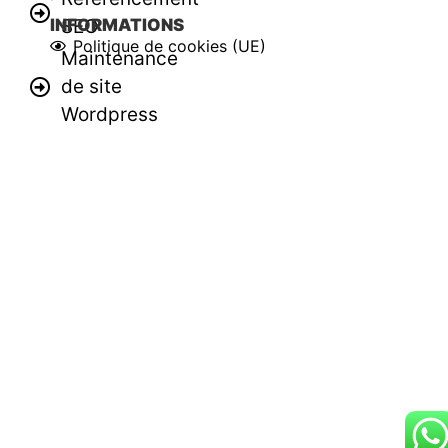
SEO
INFORMATIONS
Politique de cookies (UE)
Maintenance
de site
Wordpress