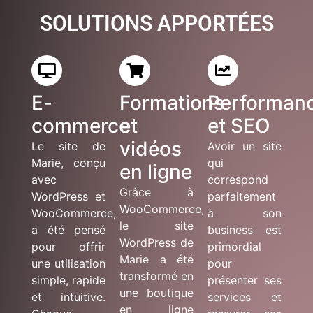
SOLUTIONS APPORTÉES
E-
Formations
Performan
commerce
et
et SEO
vidéos
Le site de
Avoir un site
Marie, conçu
qui
en ligne
avec
correspond
Grâce à
WordPress et
parfaitement
WooCommerce,
WooCommerce,
à son
le site
a été pensé
business est
WordPress de
pour offrir
primordial
Marie a été
une utilisation
pour
transformé en
simple, rapide
présenter ses
une boutique
et intuitive.
services et
en ligne