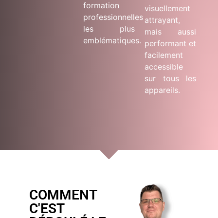
formation
visuellement
professionnelles
attrayant,
les plus
mais aussi
emblématiques.
performant et
facilement
accessible
sur tous les
appareils.
COMMENT
C'EST