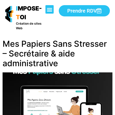
I
MPOSE-
Prendre RDV
T
OI
Création de sites
Web
Mes Papiers Sans Stresser
– Secrétaire & aide
administrative