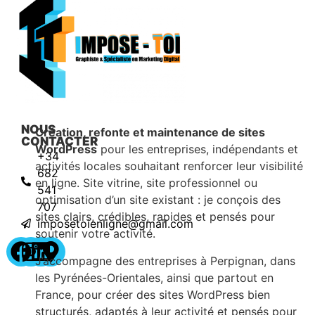
NOUS
Création, refonte et maintenance de sites
CONTACTER
WordPress
pour les entreprises, indépendants et
+34
activités locales souhaitant renforcer leur visibilité
682
en ligne. Site vitrine, site professionnel ou
541
optimisation d’un site existant : je conçois des
707
sites clairs, crédibles, rapides et pensés pour
imposetoienligne@gmail.com
soutenir votre activité.
J’accompagne des entreprises à Perpignan, dans
les Pyrénées-Orientales, ainsi que partout en
France, pour créer des sites WordPress bien
structurés, adaptés à leur activité et pensés pour