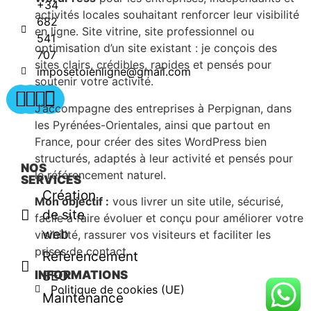
+34
activités locales souhaitant renforcer leur visibilité
682
en ligne. Site vitrine, site professionnel ou
541
optimisation d’un site existant : je conçois des
707
sites clairs, crédibles, rapides et pensés pour
imposetoienligne@gmail.com
soutenir votre activité.
J’accompagne des entreprises à Perpignan, dans
les Pyrénées-Orientales, ainsi que partout en
France, pour créer des sites WordPress bien
structurés, adaptés à leur activité et pensés pour
NOS
le référencement naturel.
SERVICES
Création
Mon objectif :
vous livrer un site utile, sécurisé,
de site
facile à faire évoluer et conçu pour améliorer votre
web
visibilité, rassurer vos visiteurs et faciliter les
prises de contact.
Référencement
SEO
INFORMATIONS
Politique de cookies (UE)
Maintenance