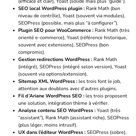
(efficace et clair), Yoast (solide mais plus “guidé”).
SEO local WordPress plugin :
Rank Math (bon
niveau de contrôle), Yoast (souvent via modules),
SEOPress (possible, mais plus “à configurer”).
Plugin SEO pour WooCommerce :
Rank Math (très
orienté e-commerce), Yoast (référence historique,
souvent avec extensions), SEOPress (bon
compromis).
Gestion redirections WordPress :
Rank Math
(intégré), SEOPress (intégré selon version), Yoast
(souvent via options/extension).
Sitemap XML WordPress :
les trois font le job,
attention aux doublons avec d’autres plugins.
Fil d’Ariane WordPress SEO :
les trois proposent
une solution, intégration thème à vérifier.
Analyse contenu SEO WordPress :
Yoast (très
“assistant”), Rank Math (assistant riche), SEOPress
(plus léger, moins intrusif).
UX dans l’éditeur WordPress :
SEOPress (sobre),