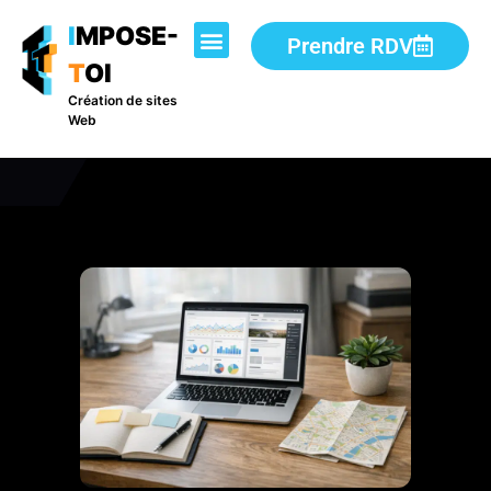
I
MPOSE-
Prendre RDV
T
OI
Création de sites
Web