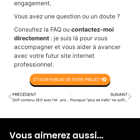
engagement.
Vous avez une question ou un doute ?
Consultez la FAQ ou
contactez-moi
directement
: je suis là pour vous
accompagner et vous aider à avancer
avec votre futur site internet
professionnel.
ET SI ON PARLAIT DE VOTRE PROJET ?
PRÉCÉDENT
SUIVANT
SOP contenu SEO avec l’IA : produire 8 articles par mois sans cannibaliser (brief, garde-fous, validation E-E-A-T)
Pourquoi “plus de trafic” ne suffit pas : le framework SEO → Landing → Offre qui transforme des visites en demandes de devis
Vous aimerez aussi...