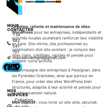
NOUS
Création, refonte et maintenance de sites
CONTACTER
WordPress
pour les entreprises, indépendants et
+34
activités locales souhaitant renforcer leur visibilité
682
en ligne. Site vitrine, site professionnel ou
541
optimisation d’un site existant : je conçois des
707
sites clairs, crédibles, rapides et pensés pour
imposetoienligne@gmail.com
soutenir votre activité.
J’accompagne des entreprises à Perpignan, dans
les Pyrénées-Orientales, ainsi que partout en
France, pour créer des sites WordPress bien
structurés, adaptés à leur activité et pensés pour
NOS
le référencement naturel.
SERVICES
Création
Mon objectif :
vous livrer un site utile, sécurisé,
de site