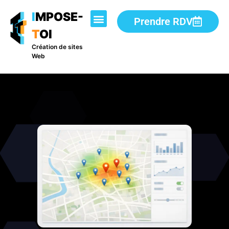
I
MPOSE-
Prendre RDV
T
OI
Création de sites
Web